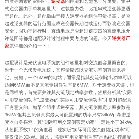
角度等因素的影响外，
逆变器
的性能和选型也十分重要。集中
式逆变器由于单机容量大、过载能力强，比组串式逆变器更适
于超配。此外，超配后由于接入逆变器的组件容量提高，是否
超过逆变器的运行范围造成逆变器长期过载运行而影响逆变器
安全，限功率运行时，直流电压是否超过逆变器的直流电压允
许范围等都是超配设计过过程中要考虑的问题。今天
逆变器厂
家
就详细的介绍一下：
超配设计是光伏发电系统的组件容量相对交流侧容量而言的。
对于一个光伏发电系统，其容量应该以交流功率侧容量来标
定。例如，一个6MW的电站，通常是指其交流侧输出功率可以
达到6MW,而不是直流侧组件功率是6MW。对于逆变器来讲，也
是同样的，首先要关注其交流额定功率参数，然后分析其“实际
可用交流侧功率”,逆变器的“实际可用交流侧功率”才是对超配真
正有意义的。如某个组串式逆变器，其交流侧额定功率参数是
36kW,但其直流侧真实最大可配置到的功率只有34kWp,考虑逆
变器自身损耗，其“实际可用交流侧额定功率”一定是小于34kW,
从超配系数1.1的角度看，现实版“实际可用交流侧额定功率”可
能仅仅是30kW。因此，“实际可用交流侧功率”是系统进行超配