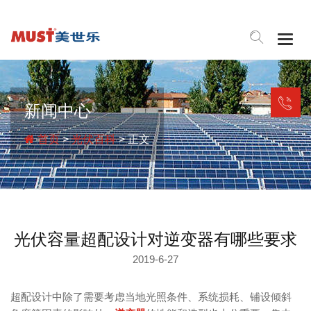
Togg
navig
新闻中心
首页
>
光伏百科
> 正文
光伏容量超配设计对逆变器有哪些要求
2019-6-27
超配设计中除了需要考虑当地光照条件、系统损耗、铺设倾斜