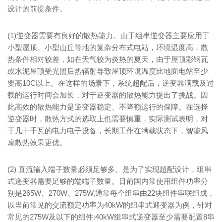
设计的前提条件。
(1)逆变器需要有良好的散热能力。由于组串逆变器主要应用于
小型屋顶、小型山丘等地的复杂分布式电站，环境温度高，散
热条件相对较差，如在天气较为炎热的夏天，由于屋顶彩钢瓦
或水泥屋顶受光照后热辐射导致屋顶环境温度比地面电站至少
要高10C以上。在这样的场景下，系统超配后，逆变器满载及过
载的运行时间会加长，对于逆变器的散热能力提出了挑战。因
此高效的散热能力是逆变器稳定、不降额运行的保障。在选择
逆变器时，散热方式的选取上也需要慎重，实际测试表明，对
于几十千瓦的电力电子设备，长期工作在满载状态下，智能风
扇散热效果更优。
(2) 直流输入端子数量必须足够多。是为了实现超配设计，组串
式递变器需要足够的端端子数量。目前国内常使用组件功率分
别是265W、270W、275W,通常每个组串由22块组件串联组成，
以当前常见的交流额定功率为40kW的组串式迎变器为例，针对
常见的275W及以下的组件:40kW组串式逆变器至少需要配置8串