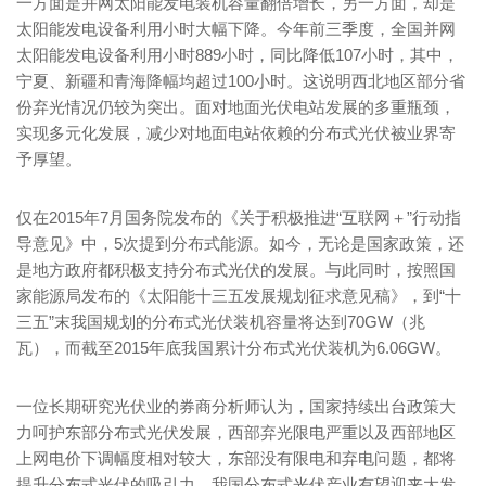
一方面是并网太阳能发电装机容量翻倍增长，另一方面，却是
太阳能发电设备利用小时大幅下降。今年前三季度，全国并网
太阳能发电设备利用小时889小时，同比降低107小时，其中，
宁夏、新疆和青海降幅均超过100小时。这说明西北地区部分省
份弃光情况仍较为突出。面对地面光伏电站发展的多重瓶颈，
实现多元化发展，减少对地面电站依赖的分布式光伏被业界寄
予厚望。
仅在2015年7月国务院发布的《关于积极推进“互联网＋”行动指
导意见》中，5次提到分布式能源。如今，无论是国家政策，还
是地方政府都积极支持分布式光伏的发展。与此同时，按照国
家能源局发布的《太阳能十三五发展规划征求意见稿》，到“十
三五”末我国规划的分布式光伏装机容量将达到70GW（兆
瓦），而截至2015年底我国累计分布式光伏装机为6.06GW。
一位长期研究光伏业的券商分析师认为，国家持续出台政策大
力呵护东部分布式光伏发展，西部弃光限电严重以及西部地区
上网电价下调幅度相对较大，东部没有限电和弃电问题，都将
提升分布式光伏的吸引力。我国分布式光伏产业有望迎来大发