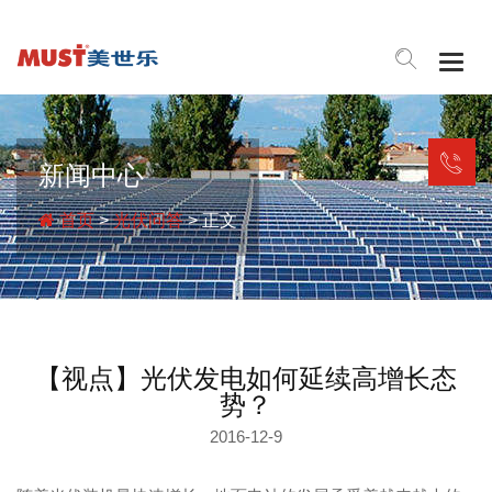
Togg
navig
新闻中心
首页
>
光伏问答
> 正文
【视点】光伏发电如何延续高增长态
势？
2016-12-9