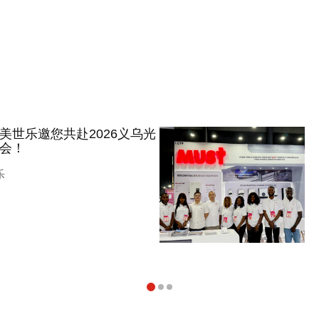
美世乐邀您共赴2026义乌光
会！
乐