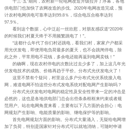
十三·五”期间，农村新一轮电网改造升级拉开了序幕，各地
供电部门也加快了农网改造的步伐。2020年电网改造完成，预
计农村电网供电可靠率达到99.8％，综合电压合格率达到
97.9％。
看到这个数据，心中泛起一丝欣慰，对朋友感叹道“2020年
的时候我们村夏天终于不用频繁跳电了！”。
“这都什么年代了你们村还跳电，看我们村，家家户户都采
用光伏发电，即便用电负荷最多的夏天，也不会跳闸停电，除
此之外，平常用电不花钱，多余电还能再返到电网卖钱！”
的确啊，现在农村停电的次数比过去少多了，加上这几年光
伏发电技术的成熟、价格再趋于平价。分布式光伏发电火了！
这里不禁有个疑问，村里这么多户分布式光伏系统接入电
网，难道电网不怕这些分布式发电系统对配电网产生影响吗？
分布式光伏发电对电网的稳定性及安全性带来一定的冲击是
必然的，这也是各地供电部门总会出些条条框框来约束或者规
范用户。站在电网角度来看，主要有以下几方面的会担心：电
网规划产生影响、电能质量的影响、继电保护等的影响。
首先电网规划方面的影响。分布式大量涌入，无疑给电网增
加了负荷，特别是国家针对分布式可以就地消纳，可随时申请