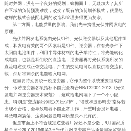
随时并网，没有一个良好的规划，蜂拥而上，无疑加大了其所
在区域的负荷预测难度，改变了既有的负荷增长模式，很显然
这样的模式会使配电网的改造和管理变得更为复杂。
第二方面，电能质量的影响。我们先来搞懂光伏并网发电的
原理。
光伏并网发电系统由光伏组件、光伏逆变器以及其他配件组
成，和发电有关的两个因素就是组件、逆变器，在有光条件下
太阳能电池组件，利用半导体材料的电子学特性，将光能转化
成电能，也就是我们说的直流电，逆变器再将光伏系统所发的
直流电逆变成正弦交流电，产生的交流电可以直接供给交流负
载，然后将剩余的电能输入电网。
这里要特别要说一说逆变器，它作为整个系统重要组成部
分，假若逆变器各项指标不能完全符合NB/T32004-2013《光伏
发电并网逆变器技术规范》，这就给电网埋下了一个不小隐
患。特别是“交流输出侧过/欠压保护”，“谐波和波形畸变”指标若
出现不合格，会导致电器不能正常工作，严重时会损坏电器，
导致电网震荡。这类问题是电网所坚决不允许的。
但是市面上不符合规定逆变器厂家还不是少数，9月国家质
检总局公布了2016年第3批光伏并网逆变器产品质量国家监督抽