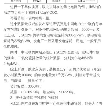
进行一下单位换算，以北京所在的华北电网为例，1kWh的
清洁电力相当于减排917.1g的CO2。
再看节能（节约标煤）量。
这个数据最权威的发布渠道应该算是中国电力企业联合每年
发布的统计数据了。根据中电联网站的统计数据，6000千瓦及
以上电厂，2012年的平均发电标准煤耗为305g/kWh，供电标准
煤耗为325g/kWh。发电厂一般采用发电煤耗，用电户一般采用
供电煤耗。
同时，中电联的网站还给出了2012年全国电厂发电时排放
的烟尘、二氧化硫排放量的统计数据，分别为0.4g/kWh和
2.3g/kWh。
综上所述，以北京为例，装机量1万千瓦的光伏项目（年满
发小时数为1000h）的年发电量为1千万kWh，则相对于常规火
电，节能减 排量如下：
节约标煤：3050吨；
减排：CO28570吨，烟尘4吨，SO223吨。
2、光伏系统运行过程中的辐射
光伏组件本身在发电时并不产生任何电磁辐射，但是为了将