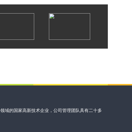
量产及
测试项目，公司也能为您提供充足资源和平台，包括产品
推广，为项目实现盈利创造最大便利。
实验项目组
业领域的国家高新技术企业，公司管理团队具有二十多
量产及
测试项目，公司也能为您提供充足资源和平台，包括产品
推广，为项目实现盈利创造最大便利。