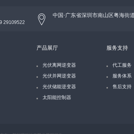
中国·广东省深圳市南山区粤海街
9 29109522
产品展厅
服务支持
光伏离网逆变器
代工服务
光伏并网逆变器
服务体系
光伏储能逆变器
售后支持
太阳能控制器