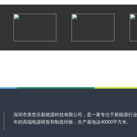
项目，公司也能为您提供充足资源和平台，包括产品设计、开发、
，为项目实现盈利创造最大便利。
认证项目组
深圳市美世乐新能源科技有限公司，是一家专注于新能源行
年的高端电源研发和制造经验，生产基地达40000平方米。
项目，公司也能为您提供充足资源和平台，包括产品设计、开发、
，为项目实现盈利创造最大便利。