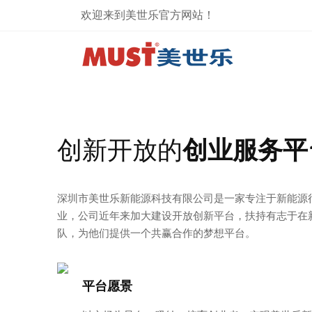
欢迎来到美世乐官方网站！
创新开放的
创业服务平
深圳市美世乐新能源科技有限公司是一家专注于新能源
业，公司近年来加大建设开放创新平台，扶持有志于在
队，为他们提供一个共赢合作的梦想平台。
平台愿景