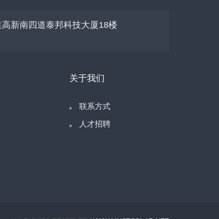
道高新南四道泰邦科技大厦18楼
关于我们
联系方式
人才招聘