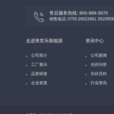
售后服务热线: 800-999-3670
销售电话: 0755-29022661 2910959
走进美世乐新能源
资讯中心
公司简介
公司新闻
工厂展示
光伏问答
品质研发
光伏百科
企业资质
行业资讯