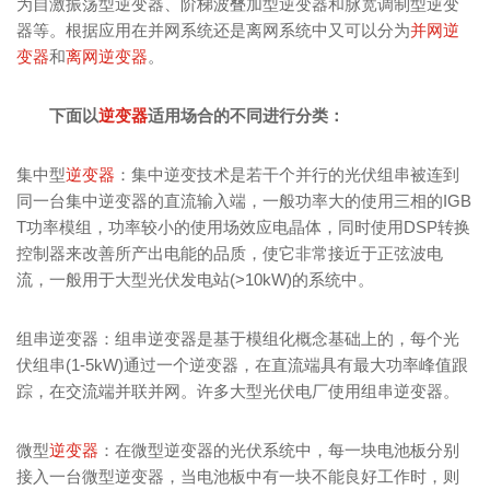
为自激振荡型逆变器、阶梯波叠加型逆变器和脉宽调制型逆变
器等。根据应用在并网系统还是离网系统中又可以分为
并网逆
变器
和
离网逆变器
。
下面以
逆变器
适用场合的不同进行分类：
集中型
逆变器
：集中逆变技术是若干个并行的光伏组串被连到
同一台集中逆变器的直流输入端，一般功率大的使用三相的IGB
T功率模组，功率较小的使用场效应电晶体，同时使用DSP转换
控制器来改善所产出电能的品质，使它非常接近于正弦波电
流，一般用于大型光伏发电站(>10kW)的系统中。
组串逆变器：组串逆变器是基于模组化概念基础上的，每个光
伏组串(1-5kW)通过一个逆变器，在直流端具有最大功率峰值跟
踪，在交流端并联并网。许多大型光伏电厂使用组串逆变器。
微型
逆变器
：在微型逆变器的光伏系统中，每一块电池板分别
接入一台微型逆变器，当电池板中有一块不能良好工作时，则