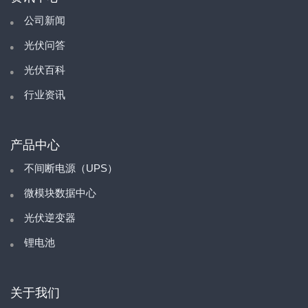
公司新闻
光伏问答
光伏百科
行业资讯
产品中心
不间断电源（UPS）
微模块数据中心
光伏逆变器
锂电池
关于我们