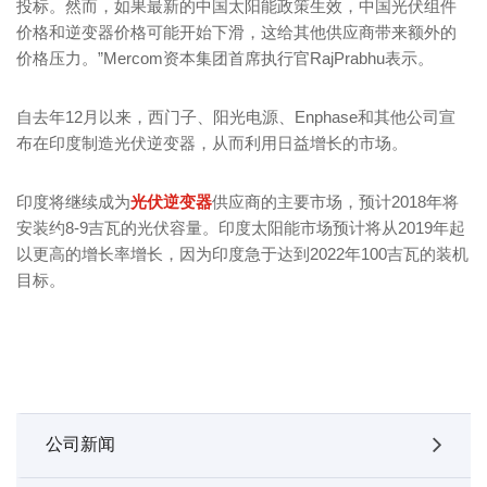
投标。然而，如果最新的中国太阳能政策生效，中国光伏组件
价格和逆变器价格可能开始下滑，这给其他供应商带来额外的
价格压力。”Mercom资本集团首席执行官RajPrabhu表示。
自去年12月以来，西门子、阳光电源、Enphase和其他公司宣
布在印度制造光伏逆变器，从而利用日益增长的市场。
印度将继续成为
光伏逆变器
供应商的主要市场，预计2018年将
安装约8-9吉瓦的光伏容量。印度太阳能市场预计将从2019年起
以更高的增长率增长，因为印度急于达到2022年100吉瓦的装机
目标。
公司新闻