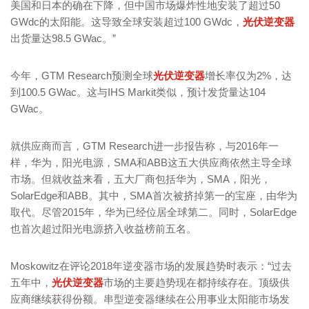
美国和日本的确在下降，但中国市场爆炸性地安装了超过50
GWdc的太阳能。这导致全球安装超过100 GWdc，
光伏逆变器
出货量达98.5 GWac。”
今年，GTM Research预测全球
光伏逆变器
增长率仅为2%，达
到100.5 GWac。这与IHS Markit类似，预计发货量达104
GWac。
就供应商而言，GTM Research进一步报告称，与2016年一
样，华为，阳光电源，SMA和ABB这五大供应商依然主导全球
市场。但就收益来看，五大厂商包括华为，SMA，阳光，
SolarEdge和ABB。其中，SMA首次被挤掉第一的宝座，由华为
取代。尽管2015年，华为已经位居全球第二。同时，SolarEdge
也首次超过阳光电源挤入收益榜前五名。
Moskowitz在评论2018年逆变器市场的发展趋势时表示：“过去
五年中，
光伏逆变器
市场的主要趋势现在都持续存在。顶级供
应商继续获得份额。串型逆变器继续在公用事业太阳能市场发