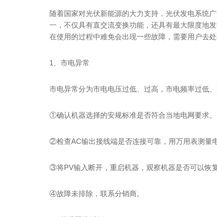
随着国家对光伏新能源的大力支持，光伏发电系统广
一，不仅具有直交流变换功能，还具有最大限度地发
在使用的过程中难免会出现一些故障，需要用户去处
1、市电异常
市电异常分为市电电压过低、过高，市电频率过低、过高
①确认机器选择的安规标准是否符合当地电网要求。
②检查AC输出接线端是否连接可靠，用万用表测量
③将PV输入断开，重启机器，观察机器是否可以恢
④故障未排除，联系分销商。