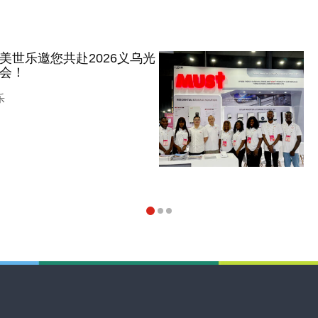
美世乐邀您共赴2026义乌光
会！
乐