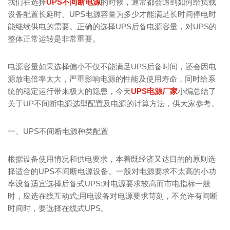
我们在选择
UPS不间断电源
的时候，通常都会遇到如何给负载
设备配置长延时、UPS电源容量为多少才能满足长时间停电时
能继续供电的需要。正确的选择UPS后备电源容量，对UPS的
整体正常运转是非常重要。
电源容量如果选择偏小不仅不能满足UPS后备时间，还会因电
源放电倍率太大，严重影响电源的性能及使用寿命，同时给系
统的稳定运行带来极大的隐患，今天
UPS电源厂家
小编总结了
关于UP不间断电源选型配置及电源的计算方法，供大家参考。
一、UPS不间断电源种类配置
根据设备使用情况和供电要求，本着既经济又达目的的原则选
择适合的UPS不间断电源设备。一般对电源要求不太高的小功
率设备适宜选择后备式UPS;对电源要求较高而市电指标一般
时，应选在线互动式;用电设备对电源要求苛刻，不允许有间断
时间时，要选择在线式UPS。