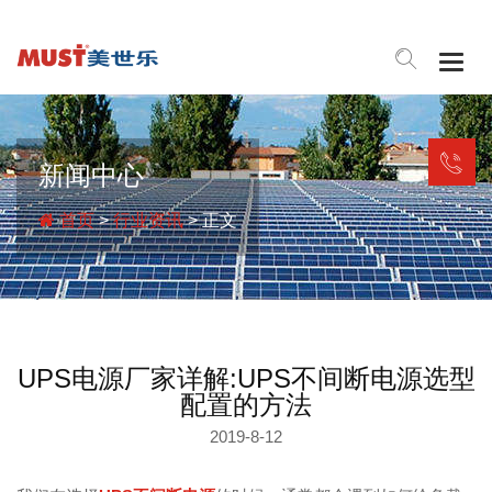
Togg
navig
新闻中心
首页
>
行业资讯
> 正文
UPS电源厂家详解:UPS不间断电源选型
配置的方法
2019-8-12