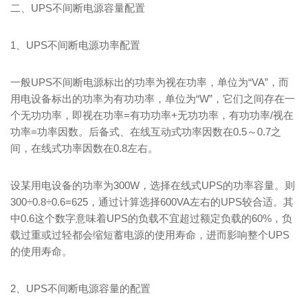
二、UPS不间断电源容量配置
1、UPS不间断电源功率配置
一般UPS不间断电源标出的功率为视在功率，单位为“VA”，而
用电设备标出的功率为有功功率，单位为“W”，它们之间存在一
个无功功率，即视在功率=有功功率+无功功率，有功功率/视在
功率=功率因数。后备式、在线互动式功率因数在0.5～0.7之
间，在线式功率因数在0.8左右。
设某用电设备的功率为300W，选择在线式UPS的功率容量。则
300÷0.8÷0.6=625，通过计算选择600VA左右的UPS较合适。其
中0.6这个数字意味着UPS的负载不宜超过额定负载的60%，负
载过重或过轻都会缩短蓄电源的使用寿命，进而影响整个UPS
的使用寿命。
2、UPS不间断电源容量的配置