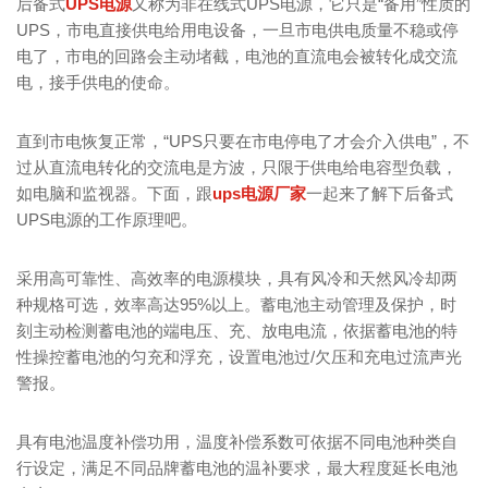
后备式
UPS电源
又称为非在线式UPS电源，它只是“备用”性质的
UPS，市电直接供电给用电设备，一旦市电供电质量不稳或停
电了，市电的回路会主动堵截，电池的直流电会被转化成交流
电，接手供电的使命。
直到市电恢复正常，“UPS只要在市电停电了才会介入供电”，不
过从直流电转化的交流电是方波，只限于供电给电容型负载，
如电脑和监视器。下面，跟
ups电源厂家
一起来了解下后备式
UPS电源的工作原理吧。
采用高可靠性、高效率的电源模块，具有风冷和天然风冷却两
种规格可选，效率高达95%以上。蓄电池主动管理及保护，时
刻主动检测蓄电池的端电压、充、放电电流，依据蓄电池的特
性操控蓄电池的匀充和浮充，设置电池过/欠压和充电过流声光
警报。
具有电池温度补偿功用，温度补偿系数可依据不同电池种类自
行设定，满足不同品牌蓄电池的温补要求，最大程度延长电池