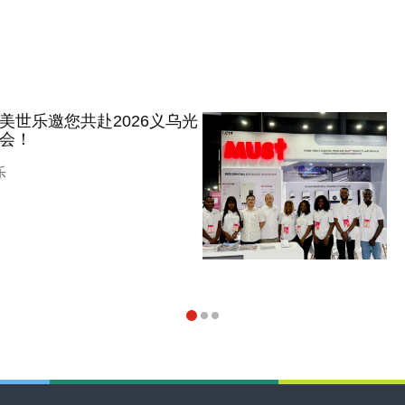
美世乐邀您共赴2026义乌光
会！
乐