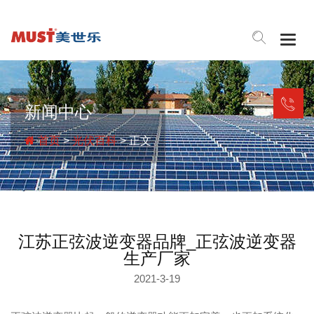
Togg
navig
新闻中心
首页
>
光伏百科
> 正文
江苏正弦波逆变器品牌_正弦波逆变器
生产厂家
2021-3-19