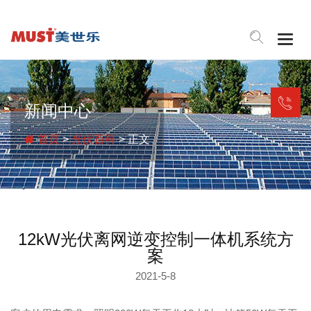
Togg
navig
新闻中心
首页
>
光伏百科
> 正文
12kW光伏离网逆变控制一体机系统方
案
2021-5-8