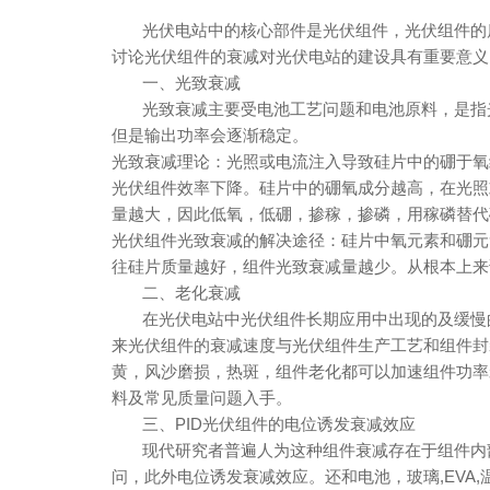
光伏电站中的核心部件是光伏组件，光伏组件的质
讨论光伏组件的衰减对光伏电站的建设具有重要意义
一、光致衰减
光致衰减主要受电池工艺问题和电池原料，是指光
但是输出功率会逐渐稳定。
光致衰减理论：光照或电流注入导致硅片中的硼于氧
光伏组件效率下降。硅片中的硼氧成分越高，在光照
量越大，因此低氧，低硼，掺稼，掺磷，用稼磷替代
光伏组件光致衰减的解决途径：硅片中氧元素和硼元
往硅片质量越好，组件光致衰减量越少。从根本上来
二、老化衰减
在光伏电站中光伏组件长期应用中出现的及缓慢的
来光伏组件的衰减速度与光伏组件生产工艺和组件封
黄，风沙磨损，热斑，组件老化都可以加速组件功率
料及常见质量问题入手。
三、PID光伏组件的电位诱发衰减效应
现代研究者普遍人为这种组件衰减存在于组件内部
问，此外电位诱发衰减效应。还和电池，玻璃,EVA