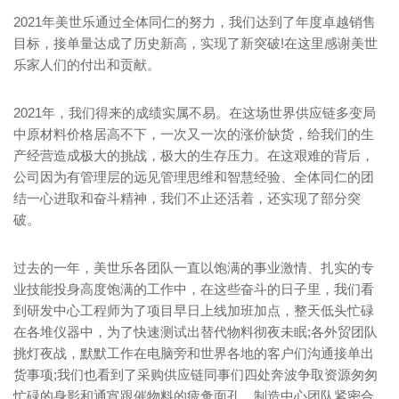
2021年美世乐通过全体同仁的努力，我们达到了年度卓越销售
目标，接单量达成了历史新高，实现了新突破!在这里感谢美世
乐家人们的付出和贡献。
2021年，我们得来的成绩实属不易。在这场世界供应链多变局
中原材料价格居高不下，一次又一次的涨价缺货，给我们的生
产经营造成极大的挑战，极大的生存压力。在这艰难的背后，
公司因为有管理层的远见管理思维和智慧经验、全体同仁的团
结一心进取和奋斗精神，我们不止还活着，还实现了部分突
破。
过去的一年，美世乐各团队一直以饱满的事业激情、扎实的专
业技能投身高度饱满的工作中，在这些奋斗的日子里，我们看
到研发中心工程师为了项目早日上线加班加点，整天低头忙碌
在各堆仪器中，为了快速测试出替代物料彻夜未眠;各外贸团队
挑灯夜战，默默工作在电脑旁和世界各地的客户们沟通接单出
货事项;我们也看到了采购供应链同事们四处奔波争取资源匆匆
忙碌的身影和通宵跟催物料的疲惫面孔。制造中心团队紧密合