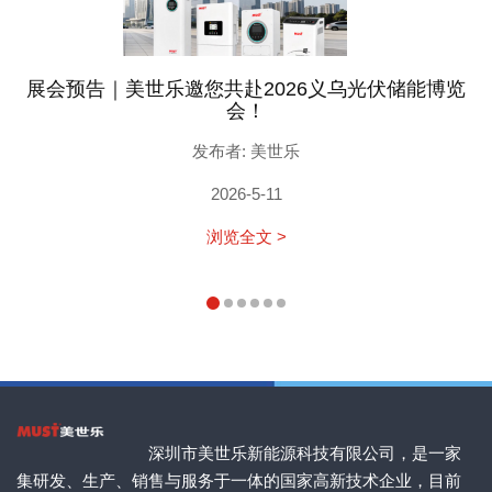
展会预告｜美世乐邀您共赴2026义乌光伏储能博览
会！
发布者: 美世乐
2026-5-11
浏览全文 >
深圳市美世乐新能源科技有限公司，是一家
集研发、生产、销售与服务于一体的国家高新技术企业，目前