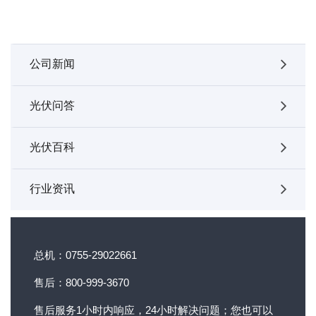
公司新闻
光伏问答
光伏百科
行业资讯
总机：0755-29022661
售后：800-999-3670
售后服务1小时内响应，24小时解决问题；您也可以