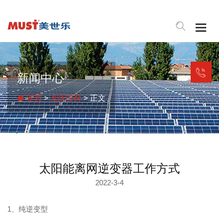
Togg
navig
新闻中心
首页
>
光伏百科
> 正文
太阳能离网逆变器工作方式
2022-3-4
1、纯逆变型