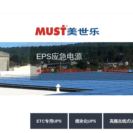
EPS应急电源
首页
>
不间断电源（UPS）
>
EPS应急电源
>
ETC专用UPS
模块化UPS
高频在线式U