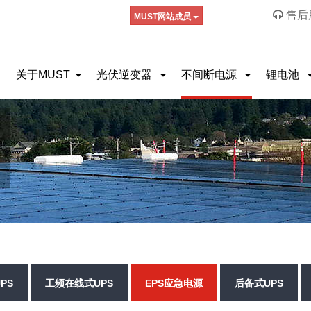
售后服
MUST网站成员
关于MUST
光伏逆变器
不间断电源
锂电池
PS
工频在线式UPS
EPS应急电源
后备式UPS